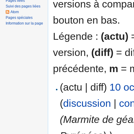
versions à compar
Pages liées
Suivi des pages liées
Atom
bouton en bas.
Pages spéciales
Information sur la page
Légende :
(actu)
=
version,
(diff)
= di
précédente,
m
= m
(actu | diff)
10 oc
(
discussion
|
con
(Marmite de géan