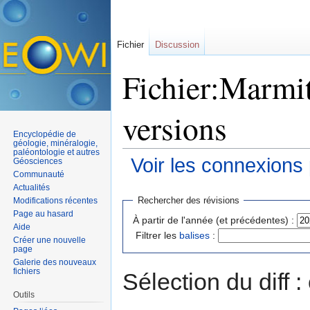
Fichier
Discussion
Fichier:Marmit
versions
Encyclopédie de
géologie, minéralogie,
paléontologie et autres
Voir les connexions
Géosciences
Communauté
Aller à :
navigation
,
rechercher
Actualités
Rechercher des révisions
Modifications récentes
Page au hasard
À partir de l'année (et précédentes) :
Aide
Filtrer les
balises
:
Créer une nouvelle
page
Galerie des nouveaux
fichiers
Sélection du diff 
Outils