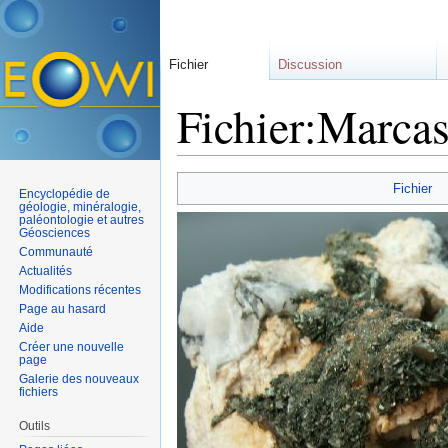
Fichier
Discussion
Fichier:Marcas
Aller à :
navigation
,
rechercher
Fichier
Encyclopédie de
géologie, minéralogie,
paléontologie et autres
Géosciences
Communauté
Actualités
Modifications récentes
Page au hasard
Aide
Créer une nouvelle
page
Galerie des nouveaux
fichiers
Outils