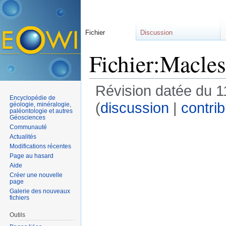
Fichier
Discussion
Fichier:Macles
Révision datée du 
Encyclopédie de
(
discussion
|
contrib
géologie, minéralogie,
paléontologie et autres
Géosciences
Communauté
Actualités
Modifications récentes
Page au hasard
Aide
Créer une nouvelle
page
Galerie des nouveaux
fichiers
Outils