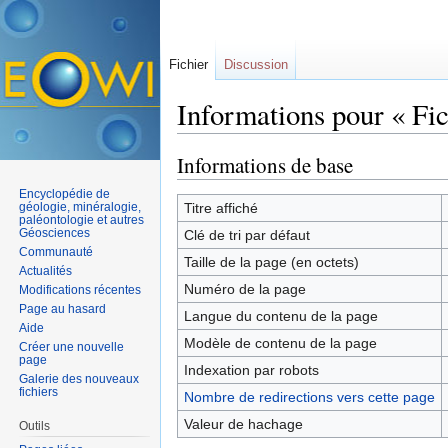
Fichier
Discussion
Informations pour « Fi
Aller à :
navigation
,
rechercher
Informations de base
Encyclopédie de
géologie, minéralogie,
Titre affiché
paléontologie et autres
Géosciences
Clé de tri par défaut
Communauté
Taille de la page (en octets)
Actualités
Numéro de la page
Modifications récentes
Page au hasard
Langue du contenu de la page
Aide
Modèle de contenu de la page
Créer une nouvelle
page
Indexation par robots
Galerie des nouveaux
fichiers
Nombre de redirections vers cette page
Valeur de hachage
Outils