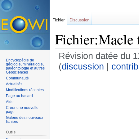
Fichier
Discussion
Fichier:Macle 
Révision datée du 
Encyclopédie de
(
discussion
|
contrib
géologie, minéralogie,
paléontologie et autres
Géosciences
Communauté
Actualités
Modifications récentes
Page au hasard
Aide
Créer une nouvelle
page
Galerie des nouveaux
fichiers
Outils