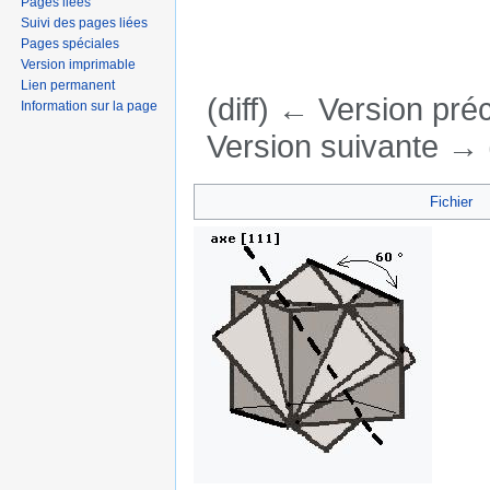
Pages liées
Suivi des pages liées
Pages spéciales
Version imprimable
Lien permanent
(diff) ← Version préc
Information sur la page
Version suivante → (
Aller à :
navigation
,
rechercher
Fichier