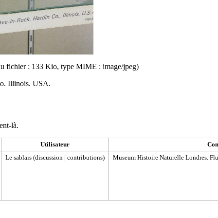
 du fichier : 133 Kio, type MIME :
image/jpeg
)
. Illinois. USA.
ent-là.
Utilisateur
Com
Le sablais
(
discussion
|
contributions
)
Museum Histoire Naturelle Londres. Fluo