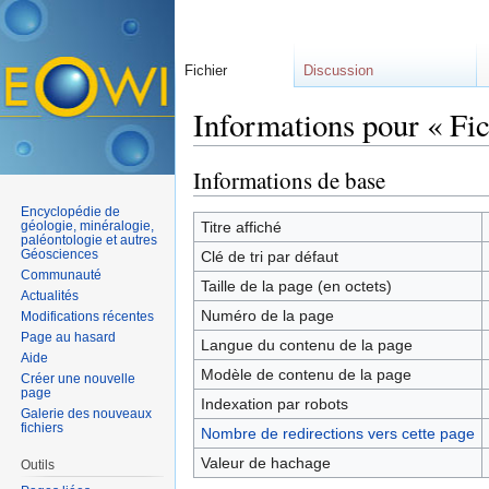
Fichier
Discussion
Informations pour « Fi
Aller à :
navigation
,
rechercher
Informations de base
Encyclopédie de
géologie, minéralogie,
Titre affiché
paléontologie et autres
Géosciences
Clé de tri par défaut
Communauté
Taille de la page (en octets)
Actualités
Numéro de la page
Modifications récentes
Page au hasard
Langue du contenu de la page
Aide
Modèle de contenu de la page
Créer une nouvelle
page
Indexation par robots
Galerie des nouveaux
fichiers
Nombre de redirections vers cette page
Valeur de hachage
Outils