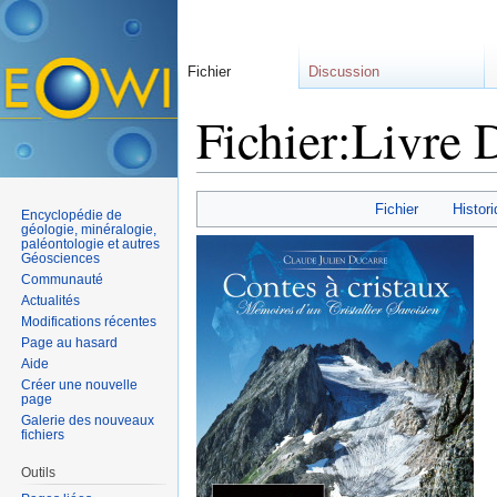
Fichier
Discussion
Fichier:Livre 
Aller à :
navigation
,
rechercher
Fichier
Histori
Encyclopédie de
géologie, minéralogie,
paléontologie et autres
Géosciences
Communauté
Actualités
Modifications récentes
Page au hasard
Aide
Créer une nouvelle
page
Galerie des nouveaux
fichiers
Outils