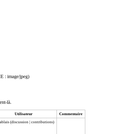
ME :
image/jpeg
)
ent-là.
Utilisateur
Commentaire
ablais
(
discussion
|
contributions
)