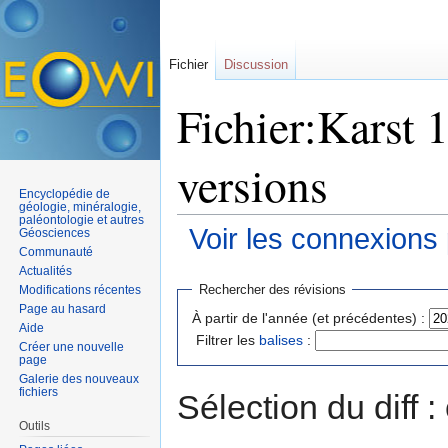
Fichier
Discussion
Fichier:Karst 1
versions
Encyclopédie de
géologie, minéralogie,
paléontologie et autres
Voir les connexions
Géosciences
Communauté
Aller à :
navigation
,
rechercher
Actualités
Rechercher des révisions
Modifications récentes
Page au hasard
À partir de l'année (et précédentes) :
Aide
Filtrer les
balises
:
Créer une nouvelle
page
Galerie des nouveaux
fichiers
Sélection du diff 
Outils