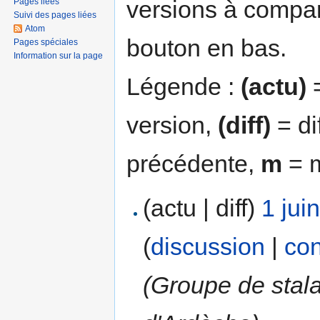
versions à compar
Pages liées
Suivi des pages liées
Atom
bouton en bas.
Pages spéciales
Information sur la page
Légende :
(actu)
=
version,
(diff)
= di
précédente,
m
= m
(actu | diff)
1 jui
(
discussion
|
con
(Groupe de stala