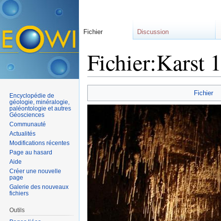
Fichier
Discussion
Fichier:Karst 1
Aller à :
navigation
,
rechercher
Fichier
Encyclopédie de
géologie, minéralogie,
paléontologie et autres
Géosciences
Communauté
Actualités
Modifications récentes
Page au hasard
Aide
Créer une nouvelle
page
Galerie des nouveaux
fichiers
Outils