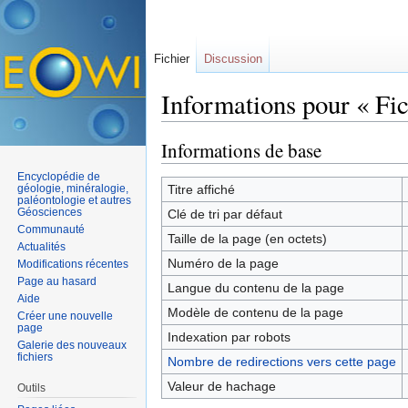
Fichier
Discussion
Informations pour « Fic
Aller à :
navigation
,
rechercher
Informations de base
Encyclopédie de
géologie, minéralogie,
Titre affiché
paléontologie et autres
Géosciences
Clé de tri par défaut
Communauté
Taille de la page (en octets)
Actualités
Numéro de la page
Modifications récentes
Page au hasard
Langue du contenu de la page
Aide
Modèle de contenu de la page
Créer une nouvelle
page
Indexation par robots
Galerie des nouveaux
fichiers
Nombre de redirections vers cette page
Valeur de hachage
Outils