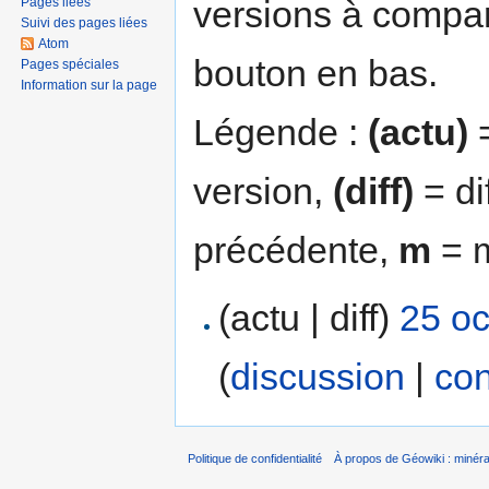
versions à compar
Pages liées
Suivi des pages liées
Atom
bouton en bas.
Pages spéciales
Information sur la page
Légende :
(actu)
=
version,
(diff)
= di
précédente,
m
= m
(actu | diff)
25 oc
(
discussion
|
con
Politique de confidentialité
À propos de Géowiki : minérau