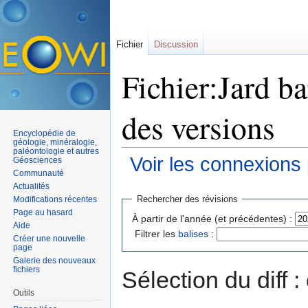
Fichier
Discussion
Fichier:Jard ba
des versions
Encyclopédie de
géologie, minéralogie,
paléontologie et autres
Voir les connexions
Géosciences
Communauté
Aller à :
navigation
,
rechercher
Actualités
Rechercher des révisions
Modifications récentes
Page au hasard
À partir de l'année (et précédentes) :
Aide
Filtrer les
balises
:
Créer une nouvelle
page
Galerie des nouveaux
fichiers
Sélection du diff 
Outils