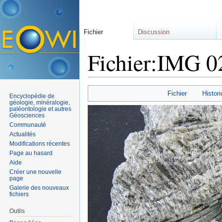
Fichier
Discussion
Fichier:IMG 
Aller à :
navigation
,
rechercher
Fichier
Histori
Encyclopédie de
géologie, minéralogie,
paléontologie et autres
Géosciences
Communauté
Actualités
Modifications récentes
Page au hasard
Aide
Créer une nouvelle
page
Galerie des nouveaux
fichiers
Outils