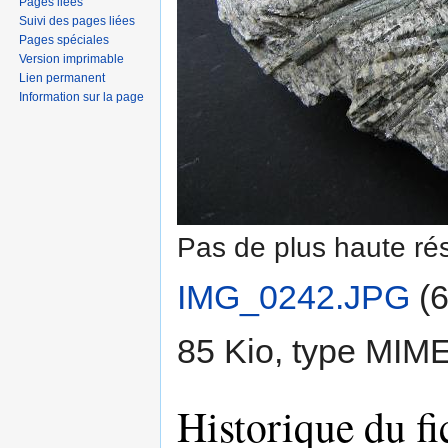
Pages liées
Suivi des pages liées
Pages spéciales
Version imprimable
Lien permanent
Information sur la page
Pas de plus haute rés
IMG_0242.JPG
‎
(6
85 Kio, type MIM
Historique du fi