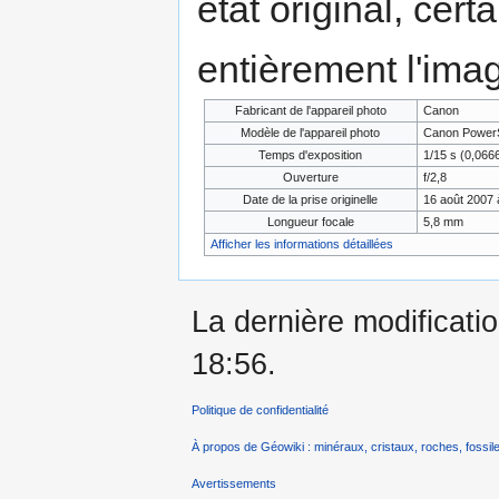
état original, cert
entièrement l'ima
Fabricant de l'appareil photo
Canon
Modèle de l'appareil photo
Canon PowerS
Temps d'exposition
1/15 s (0,06
Ouverture
f/2,8
Date de la prise originelle
16 août 2007 
Longueur focale
5,8 mm
Afficher les informations détaillées
La dernière modificatio
18:56.
Politique de confidentialité
À propos de Géowiki : minéraux, cristaux, roches, fossile
Avertissements