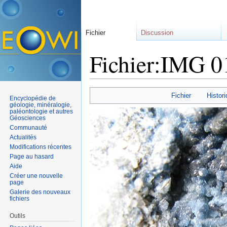
Fichier
Discussion
Fichier:IMG 
Aller à :
navigation
,
rechercher
Fichier
Histori
Encyclopédie de
géologie, minéralogie,
paléontologie et autres
Géosciences
Communauté
Actualités
Modifications récentes
Page au hasard
Aide
Créer une nouvelle
page
Galerie des nouveaux
fichiers
Outils