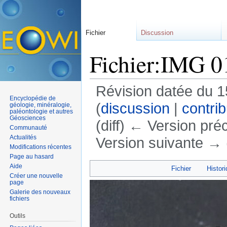
Fichier
Discussion
Fichier:IMG 
Révision datée du 
Encyclopédie de
(
discussion
|
contrib
géologie, minéralogie,
paléontologie et autres
Géosciences
(diff) ← Version préc
Communauté
Actualités
Version suivante → (
Modifications récentes
Aller à :
navigation
,
rechercher
Page au hasard
Aide
Fichier
Histori
Créer une nouvelle
page
Galerie des nouveaux
fichiers
Outils