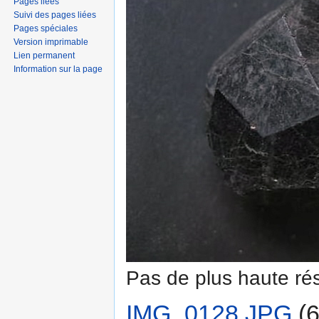
Pages liées
Suivi des pages liées
Pages spéciales
Version imprimable
Lien permanent
Information sur la page
Pas de plus haute rés
IMG_0128.JPG
‎
(6