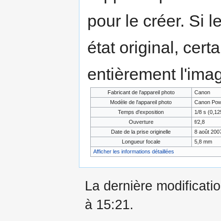
pour le créer. Si l
état original, cert
entièrement l'ima
Fabricant de l'appareil photo
Canon
Modèle de l'appareil photo
Canon Pow
Temps d'exposition
1/8 s (0,12
Ouverture
f/2,8
Date de la prise originelle
8 août 200
Longueur focale
5,8 mm
Afficher les informations détaillées
La dernière modificati
à 15:21.