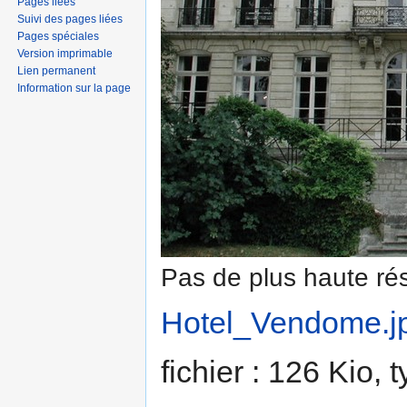
Pages liées
Suivi des pages liées
Pages spéciales
Version imprimable
Lien permanent
Information sur la page
Pas de plus haute rés
Hotel_Vendome.j
fichier : 126 Kio,