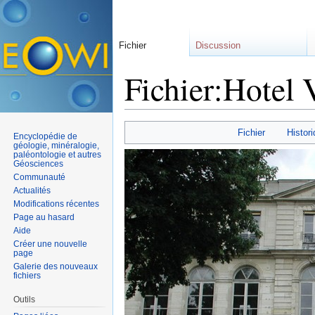
Fichier
Discussion
Fichier:Hotel
Aller à :
navigation
,
rechercher
Fichier
Histori
Encyclopédie de
géologie, minéralogie,
paléontologie et autres
Géosciences
Communauté
Actualités
Modifications récentes
Page au hasard
Aide
Créer une nouvelle
page
Galerie des nouveaux
fichiers
Outils