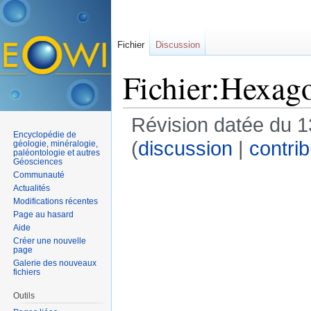
Fichier
Discussion
Fichier:Hexag
Révision datée du 1
Encyclopédie de
(
discussion
|
contrib
géologie, minéralogie,
paléontologie et autres
Géosciences
Communauté
Actualités
Modifications récentes
Page au hasard
Aide
Créer une nouvelle
page
Galerie des nouveaux
fichiers
Outils