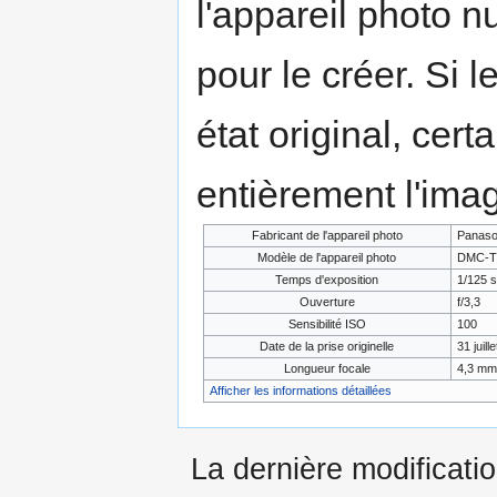
l'appareil photo n
pour le créer. Si l
état original, cert
entièrement l'ima
Fabricant de l'appareil photo
Panaso
Modèle de l'appareil photo
DMC-T
Temps d'exposition
1/125 s
Ouverture
f/3,3
Sensibilité ISO
100
Date de la prise originelle
31 juill
Longueur focale
4,3 mm
Afficher les informations détaillées
La dernière modification