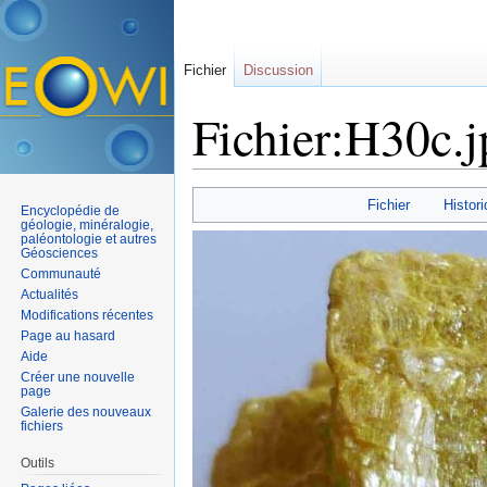
Fichier
Discussion
Fichier:H30c.j
Aller à :
navigation
,
rechercher
Fichier
Histori
Encyclopédie de
géologie, minéralogie,
paléontologie et autres
Géosciences
Communauté
Actualités
Modifications récentes
Page au hasard
Aide
Créer une nouvelle
page
Galerie des nouveaux
fichiers
Outils