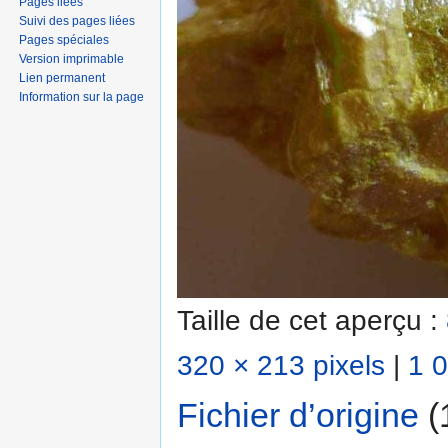
Pages liées
Suivi des pages liées
Pages spéciales
Version imprimable
Lien permanent
Information sur la page
Taille de cet aperçu :
320 × 213 pixels
|
1 0
Fichier d’origine
‎
(