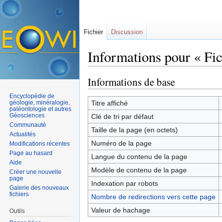
Fichier
Discussion
Informations pour « Fic
Aller à :
navigation
,
rechercher
Informations de base
Encyclopédie de
géologie, minéralogie,
Titre affiché
paléontologie et autres
Géosciences
Clé de tri par défaut
Communauté
Taille de la page (en octets)
Actualités
Numéro de la page
Modifications récentes
Page au hasard
Langue du contenu de la page
Aide
Modèle de contenu de la page
Créer une nouvelle
page
Indexation par robots
Galerie des nouveaux
fichiers
Nombre de redirections vers cette page
Valeur de hachage
Outils