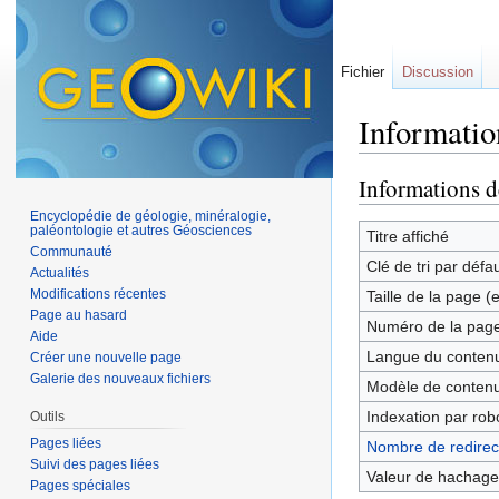
Fichier
Discussion
Informatio
Aller à :
navigation
,
Informations d
Encyclopédie de géologie, minéralogie,
paléontologie et autres Géosciences
Titre affiché
Communauté
Clé de tri par défa
Actualités
Modifications récentes
Taille de la page (
Page au hasard
Numéro de la pag
Aide
Langue du contenu
Créer une nouvelle page
Galerie des nouveaux fichiers
Modèle de contenu
Indexation par rob
Outils
Pages liées
Nombre de redirect
Suivi des pages liées
Valeur de hachage
Pages spéciales