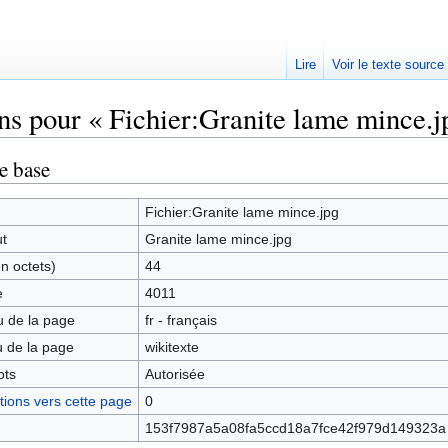
Lire
Voir le texte source
ns pour « Fichier:Granite lame mince.j
rechercher
e base
Fichier:Granite lame mince.jpg
ut
Granite lame mince.jpg
en octets)
44
e
4011
 de la page
fr - français
 de la page
wikitexte
ots
Autorisée
ions vers cette page
0
153f7987a5a08fa5ccd18a7fce42f979d149323a