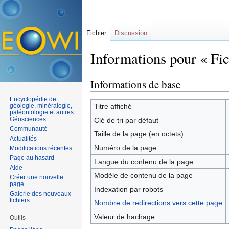
Fichier
Discussion
Informations pour « Fi
Aller à :
navigation
,
rechercher
Informations de base
Encyclopédie de
géologie, minéralogie,
Titre affiché
paléontologie et autres
Géosciences
Clé de tri par défaut
Communauté
Taille de la page (en octets)
Actualités
Numéro de la page
Modifications récentes
Page au hasard
Langue du contenu de la page
Aide
Modèle de contenu de la page
Créer une nouvelle
page
Indexation par robots
Galerie des nouveaux
fichiers
Nombre de redirections vers cette page
Valeur de hachage
Outils