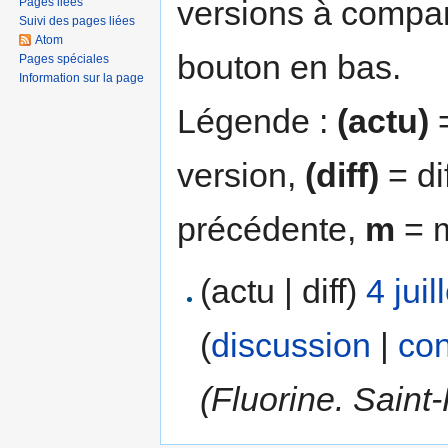
versions à compar
Pages liées
Suivi des pages liées
Atom
bouton en bas.
Pages spéciales
Information sur la page
Légende :
(actu)
=
version,
(diff)
= di
précédente,
m
= m
(actu | diff)
4 jui
(
discussion
|
con
(Fluorine. Saint