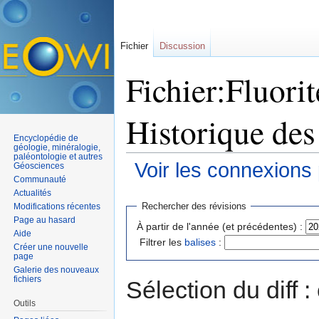
Fichier
Discussion
Fichier:Fluorit
Historique des
Encyclopédie de
géologie, minéralogie,
paléontologie et autres
Voir les connexions
Géosciences
Communauté
Aller à :
navigation
,
rechercher
Actualités
Rechercher des révisions
Modifications récentes
Page au hasard
À partir de l'année (et précédentes) :
Aide
Filtrer les
balises
:
Créer une nouvelle
page
Galerie des nouveaux
fichiers
Sélection du diff 
Outils