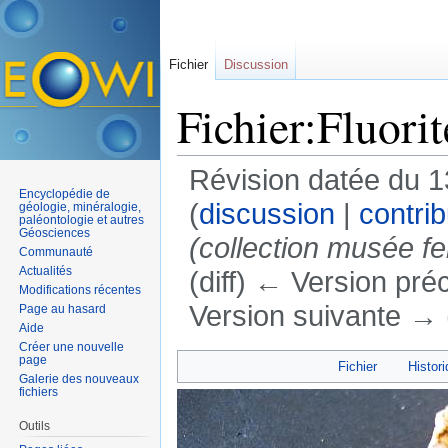
Fichier
Discussion
Fichier:Fluorit
Révision datée du 
Encyclopédie de
(
discussion
|
contrib
géologie, minéralogie,
paléontologie et autres
Géosciences
(collection musée f
Communauté
Actualités
(diff) ← Version préc
Modifications récentes
Version suivante → (
Page au hasard
Aide
Aller à :
navigation
,
rechercher
Créer une nouvelle
page
Fichier
Histori
Galerie des nouveaux
fichiers
Outils