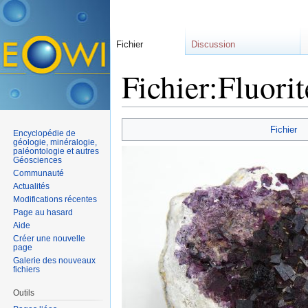
Fichier
Discussion
Fichier:Fluor
Aller à :
navigation
,
rechercher
Fichier
Encyclopédie de
géologie, minéralogie,
paléontologie et autres
Géosciences
Communauté
Actualités
Modifications récentes
Page au hasard
Aide
Créer une nouvelle
page
Galerie des nouveaux
fichiers
Outils