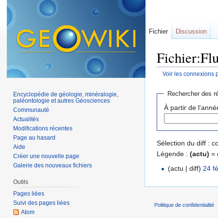
Fichier
Discussion
Fichier:Flu
Voir les connexions 
Aller à :
navigation
,
Rechercher des ré
Encyclopédie de géologie, minéralogie,
paléontologie et autres Géosciences
À partir de l'anné
Communauté
Actualités
Modifications récentes
Page au hasard
Sélection du diff :
Aide
Légende :
(actu)
= 
Créer une nouvelle page
Galerie des nouveaux fichiers
(actu | diff)
24 f
Outils
Pages liées
Suivi des pages liées
Politique de confidentialité
Atom