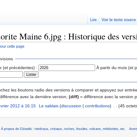
Lire
Voir le texte source
orite Maine 6.jpg : Historique des vers
pour cette page
rechercher
visions
e (et précédentes) :
À partir du mois (et 
 cochez les boutons radio des versions à comparer et appuyez sur entrée
différence avec la dernière version,
(diff)
= différence avec la version 
évrier 2012 à 16:15
‎
Le sablais
(
discussion
|
contributions
)
‎
. .
(45 octet
À propos de Géowiki : minéraux, cristaux, roches, fossiles, volcans, météorites, etc.
Aver