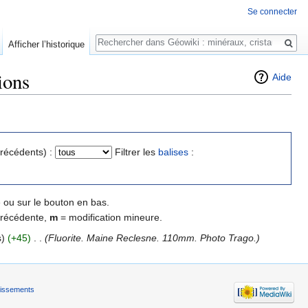
Se connecter
Rechercher
Afficher l’historique
ions
Aide
précédents) :
Filtrer les
balises
:
 ou sur le bouton en bas.
précédente,
m
= modification mineure.
s)
(+45)
‎
. .
(Fluorite. Maine Reclesne. 110mm. Photo Trago.)
tissements