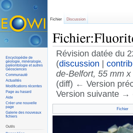
Fichier
Discussion
Fichier:Fluori
Révision datée du 2
Encyclopédie de
(
discussion
|
contrib
géologie, minéralogie,
paléontologie et autres
Géosciences
de-Belfort, 55 mm x
Communauté
Actualités
(diff) ← Version préc
Modifications récentes
Version suivante → (
Page au hasard
Aide
Aller à :
navigation
,
rechercher
Créer une nouvelle
page
Fichier
Galerie des nouveaux
fichiers
Outils