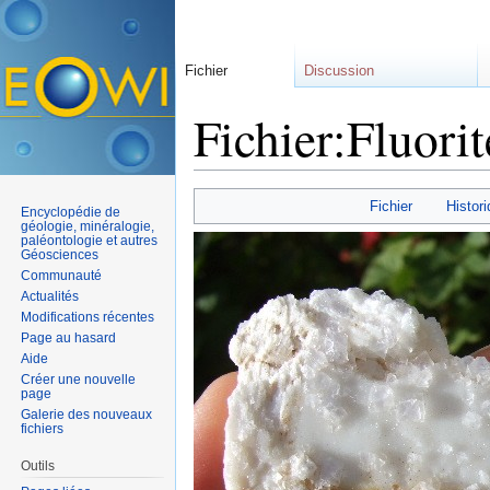
Fichier
Discussion
Fichier:Fluori
Aller à :
navigation
,
rechercher
Fichier
Histori
Encyclopédie de
géologie, minéralogie,
paléontologie et autres
Géosciences
Communauté
Actualités
Modifications récentes
Page au hasard
Aide
Créer une nouvelle
page
Galerie des nouveaux
fichiers
Outils