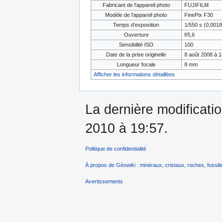
Fabricant de l'appareil photo
FUJIFILM
Modèle de l'appareil photo
FinePix F30
Temps d'exposition
1/550 s (0,001
Ouverture
f/5,6
Sensibilité ISO
100
Date de la prise originelle
8 août 2008 à 1
Longueur focale
8 mm
Afficher les informations détaillées
La dernière modificati
2010 à 19:57.
Politique de confidentialité
À propos de Géowiki : minéraux, cristaux, roches, fossile
Avertissements