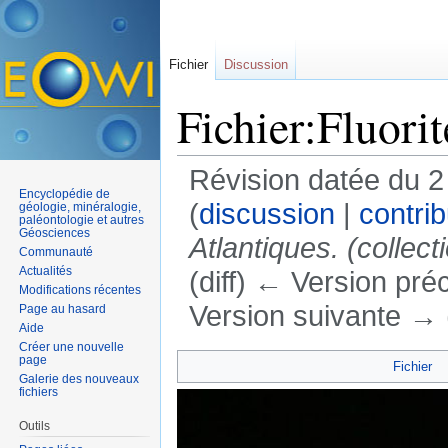
Fichier
Discussion
Fichier:Fluori
Révision datée du 
Encyclopédie de
(
discussion
|
contrib
géologie, minéralogie,
paléontologie et autres
Géosciences
Atlantiques. (collec
Communauté
Actualités
(diff) ← Version préc
Modifications récentes
Version suivante → (
Page au hasard
Aide
Aller à :
navigation
,
rechercher
Créer une nouvelle
page
Fichier
Galerie des nouveaux
fichiers
Outils