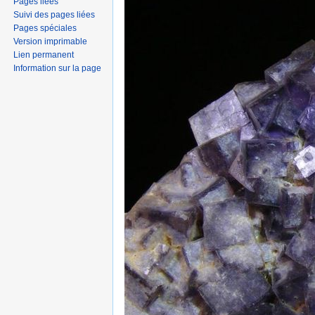
Pages liées
Suivi des pages liées
Pages spéciales
Version imprimable
Lien permanent
Information sur la page