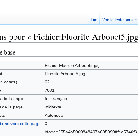
Lire
Voir le texte source
ns pour « Fichier:Fluorite Arbouet5.jpg
rechercher
e base
Fichier:Fluorite Arbouet5.jpg
ut
Fluorite Arbouet5.jpg
en octets)
62
e
7031
 de la page
fr - français
 de la page
wikitexte
ots
Autorisée
ions vers cette page
0
bfaede255a4a5060848497a605090fffee5740f3