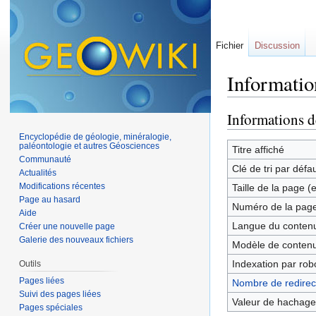
Fichier
Discussion
Informatio
Aller à :
navigation
,
Informations d
Encyclopédie de géologie, minéralogie,
paléontologie et autres Géosciences
Titre affiché
Communauté
Clé de tri par défa
Actualités
Modifications récentes
Taille de la page (
Page au hasard
Numéro de la pag
Aide
Langue du contenu
Créer une nouvelle page
Galerie des nouveaux fichiers
Modèle de contenu
Indexation par rob
Outils
Pages liées
Nombre de redirect
Suivi des pages liées
Valeur de hachage
Pages spéciales