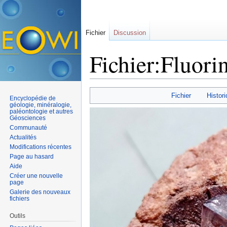
Fichier
Discussion
Fichier:Fluorin
Aller à :
navigation
,
rechercher
Fichier
Histori
Encyclopédie de
géologie, minéralogie,
paléontologie et autres
Géosciences
Communauté
Actualités
Modifications récentes
Page au hasard
Aide
Créer une nouvelle
page
Galerie des nouveaux
fichiers
Outils