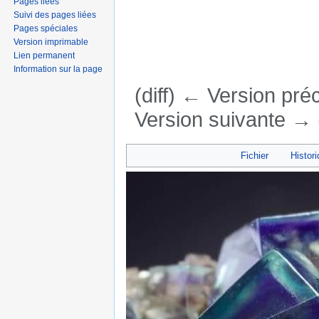
Pages liées
Suivi des pages liées
Pages spéciales
Version imprimable
Lien permanent
Information sur la page
(diff) ← Version préc
Version suivante → (
Aller à :
navigation
,
rechercher
Fichier
Histori