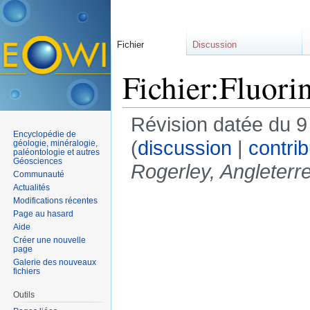
Fichier
Discussion
Fichier:Fluori
Révision datée du 
Encyclopédie de
(
discussion
|
contrib
géologie, minéralogie,
paléontologie et autres
Géosciences
Rogerley, Angleterr
Communauté
Actualités
Modifications récentes
Page au hasard
Aide
Créer une nouvelle
page
Galerie des nouveaux
fichiers
Outils