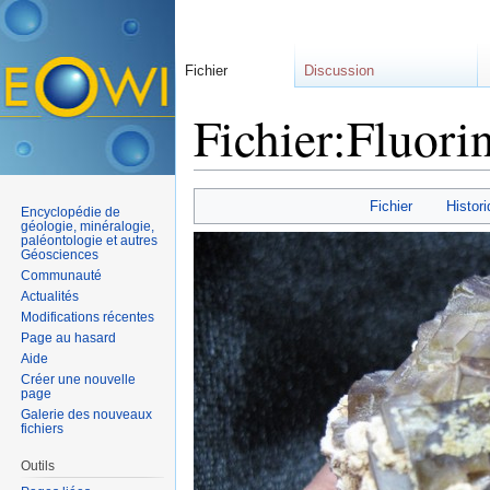
Fichier
Discussion
Fichier:Fluori
Aller à :
navigation
,
rechercher
Fichier
Histori
Encyclopédie de
géologie, minéralogie,
paléontologie et autres
Géosciences
Communauté
Actualités
Modifications récentes
Page au hasard
Aide
Créer une nouvelle
page
Galerie des nouveaux
fichiers
Outils