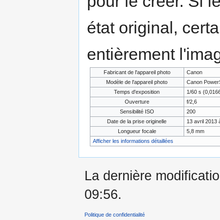
pour le créer. Si l
état original, cert
entièrement l'ima
Fabricant de l'appareil photo
Canon
Modèle de l'appareil photo
Canon Power
Temps d'exposition
1/60 s (0,01
Ouverture
f/2,6
Sensibilité ISO
200
Date de la prise originelle
13 avril 2013 
Longueur focale
5,8 mm
Afficher les informations détaillées
La dernière modificatio
09:56.
Politique de confidentialité