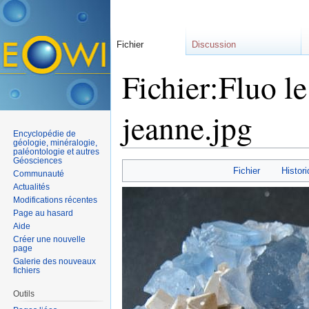
Fichier
Discussion
Fichier:Fluo le
jeanne.jpg
Encyclopédie de
géologie, minéralogie,
paléontologie et autres
Aller à :
navigation
,
rechercher
Géosciences
Fichier
Histori
Communauté
Actualités
Modifications récentes
Page au hasard
Aide
Créer une nouvelle
page
Galerie des nouveaux
fichiers
Outils