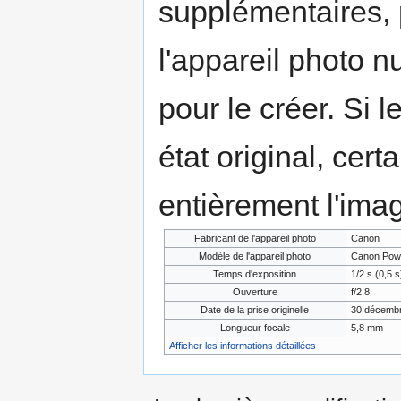
supplémentaires,
l'appareil photo n
pour le créer. Si l
état original, cert
entièrement l'ima
Fabricant de l'appareil photo
Canon
Modèle de l'appareil photo
Canon Powe
Temps d'exposition
1/2 s (0,5 s
Ouverture
f/2,8
Date de la prise originelle
30 décembr
Longueur focale
5,8 mm
Afficher les informations détaillées