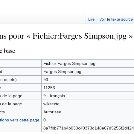
Lire
Voir le texte source
ns pour « Fichier:Farges Simpson.jpg »
rechercher
e base
Fichier:Farges Simpson.jpg
ut
Farges Simpson.jpg
en octets)
93
e
11253
 de la page
fr - français
 de la page
wikitexte
ots
Autorisée
ions vers cette page
0
8a7fbb771b4b030c40373d148e07d5255f2d424