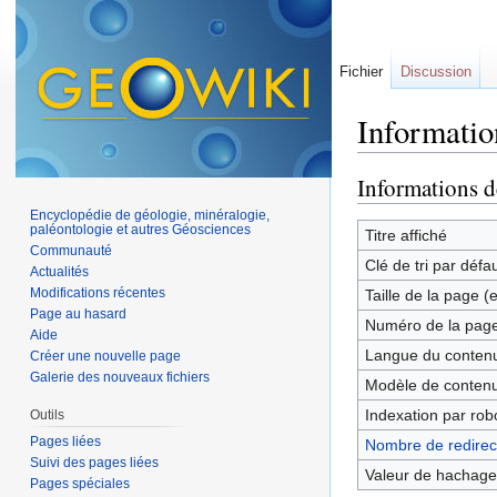
Fichier
Discussion
Informatio
Aller à :
navigation
,
Informations d
Encyclopédie de géologie, minéralogie,
paléontologie et autres Géosciences
Titre affiché
Communauté
Clé de tri par défa
Actualités
Modifications récentes
Taille de la page (
Page au hasard
Numéro de la pag
Aide
Langue du contenu
Créer une nouvelle page
Galerie des nouveaux fichiers
Modèle de contenu
Indexation par rob
Outils
Pages liées
Nombre de redirect
Suivi des pages liées
Valeur de hachage
Pages spéciales