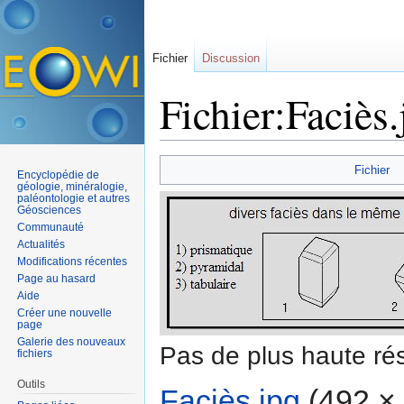
Fichier
Discussion
Fichier:Faciès.
Aller à :
navigation
,
rechercher
Fichier
Encyclopédie de
géologie, minéralogie,
paléontologie et autres
Géosciences
Communauté
Actualités
Modifications récentes
Page au hasard
Aide
Créer une nouvelle
page
Galerie des nouveaux
Pas de plus haute rés
fichiers
Outils
Faciès.jpg
‎
(492 × 