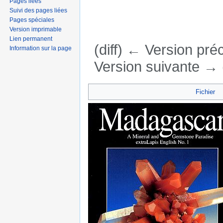
Pages liées
Suivi des pages liées
Pages spéciales
Version imprimable
Lien permanent
(diff) ← Version préc
Information sur la page
Version suivante → (
Aller à :
navigation
,
rechercher
Fichier