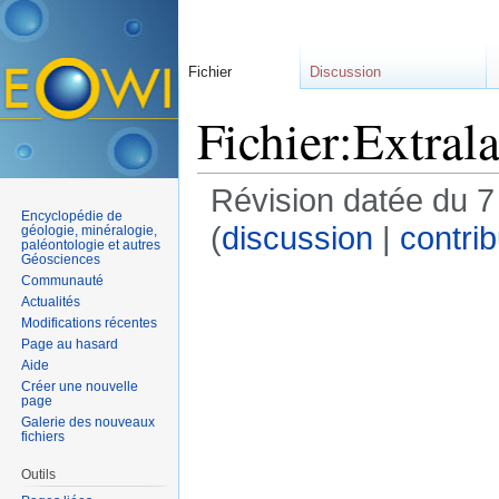
Fichier
Discussion
Fichier:Extrala
Révision datée du 7
Encyclopédie de
(
discussion
|
contrib
géologie, minéralogie,
paléontologie et autres
Géosciences
Communauté
Actualités
Modifications récentes
Page au hasard
Aide
Créer une nouvelle
page
Galerie des nouveaux
fichiers
Outils