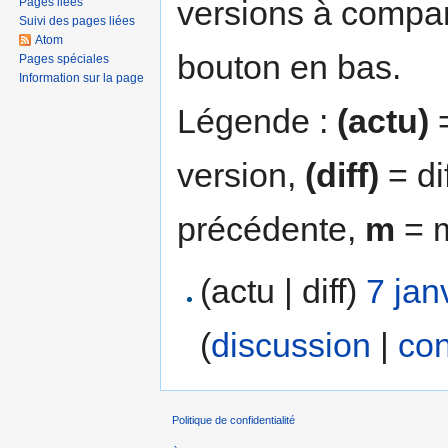
versions à compar
Pages liées
Suivi des pages liées
Atom
bouton en bas.
Pages spéciales
Information sur la page
Légende :
(actu)
=
version,
(diff)
= di
précédente,
m
= m
(actu | diff)
7 jan
(
discussion
|
con
Politique de confidentialité