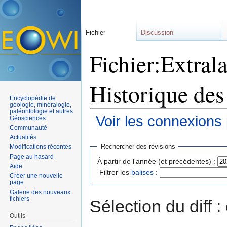
Fichier
Discussion
Fichier:Extrala
Historique des
Encyclopédie de
géologie, minéralogie,
paléontologie et autres
Voir les connexions
Géosciences
Communauté
Aller à :
navigation
,
rechercher
Actualités
Rechercher des révisions
Modifications récentes
Page au hasard
À partir de l'année (et précédentes) :
Aide
Filtrer les
balises
:
Créer une nouvelle
page
Galerie des nouveaux
fichiers
Sélection du diff 
Outils