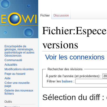
Fichier
Discussion
Fichier:Espece
versions
Encyclopédie de
géologie, minéralogie,
paléontologie et autres
Voir les connexions
Géosciences
Communauté
Aller à :
navigation
,
rechercher
Actualités
Rechercher des révisions
Modifications récentes
Page au hasard
À partir de l'année (et précédentes) :
Aide
Filtrer les
balises
:
Créer une nouvelle
page
Galerie des nouveaux
fichiers
Sélection du diff 
Outils