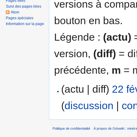
versions à compar
Pages liées
Suivi des pages liées
Atom
bouton en bas.
Pages spéciales
Information sur la page
Légende :
(actu)
=
version,
(diff)
= di
précédente,
m
= m
(actu | diff)
22 fé
(
discussion
|
con
Politique de confidentialité
À propos de Géowiki : minérau