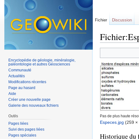
Fichier
Discussion
Fichier:Es
Aller à :
navigation
,
Encyclopédie de géologie, minéralogie,
paléontologie et autres Géosciences
Communauté
Actualités
Modifications récentes
Page au hasard
Aide
Créer une nouvelle page
Galerie des nouveaux fichiers
Outils
Pas de plus haute résol
Especes.jpg
‎
(259 × 
Pages liées
Suivi des pages liées
Historique du f
Pages spéciales