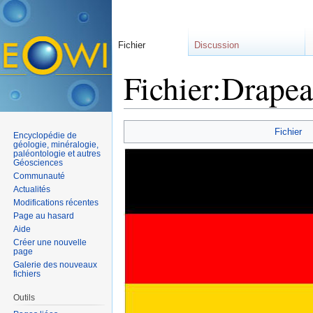
Fichier
Discussion
Fichier:Drapea
Aller à :
navigation
,
rechercher
Fichier
Encyclopédie de
géologie, minéralogie,
paléontologie et autres
Géosciences
Communauté
Actualités
Modifications récentes
Page au hasard
Aide
Créer une nouvelle
page
Galerie des nouveaux
fichiers
Outils