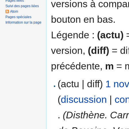
versions à compar
Pages liées
Suivi des pages liées
Atom
bouton en bas.
Pages spéciales
Information sur la page
Légende :
(actu)
=
version,
(diff)
= di
précédente,
m
= m
(actu | diff)
1 no
(
discussion
|
con
.
(Disthène. Carr