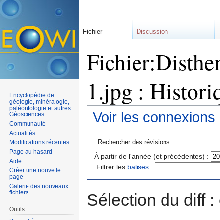
Fichier
Discussion
Fichier:Disthe
1.jpg : Histori
Encyclopédie de
géologie, minéralogie,
paléontologie et autres
Voir les connexions
Géosciences
Communauté
Aller à :
navigation
,
rechercher
Actualités
Rechercher des révisions
Modifications récentes
Page au hasard
À partir de l'année (et précédentes) :
Aide
Filtrer les
balises
:
Créer une nouvelle
page
Galerie des nouveaux
fichiers
Sélection du diff 
Outils