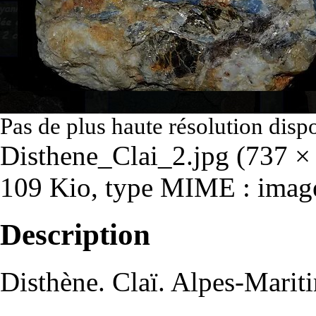
Pas de plus haute résolution disp
Disthene_Clai_2.jpg
‎
(737 × 
109 Kio, type MIME :
imag
Description
Disthène. Claï. Alpes-Marit