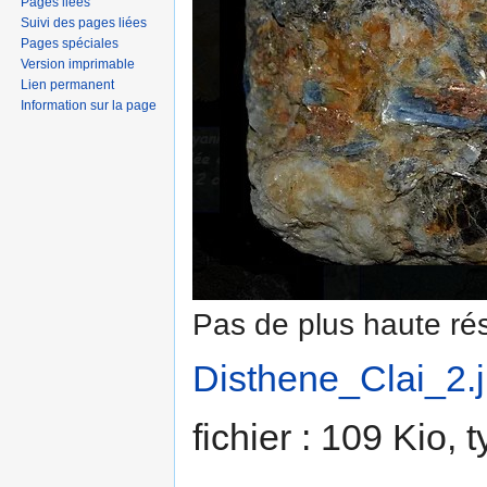
Pages liées
Suivi des pages liées
Pages spéciales
Version imprimable
Lien permanent
Information sur la page
Pas de plus haute rés
Disthene_Clai_2.
fichier : 109 Kio,