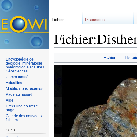
Fichier
Discussion
Fichier:Disthe
Aller à :
navigation
,
rechercher
Fichier
Histori
Encyclopédie de
géologie, minéralogie,
paléontologie et autres
Géosciences
Communauté
Actualités
Modifications récentes
Page au hasard
Aide
Créer une nouvelle
page
Galerie des nouveaux
fichiers
Outils