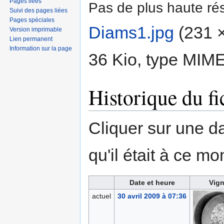
Pages liées
Pas de plus haute rés
Suivi des pages liées
Pages spéciales
Diams1.jpg
‎
(231 ×
Version imprimable
Lien permanent
Information sur la page
36 Kio, type MIM
Historique du fi
Cliquer sur une dat
qu'il était à ce mo
Date et heure
Vign
actuel
30 avril 2009 à 07:36