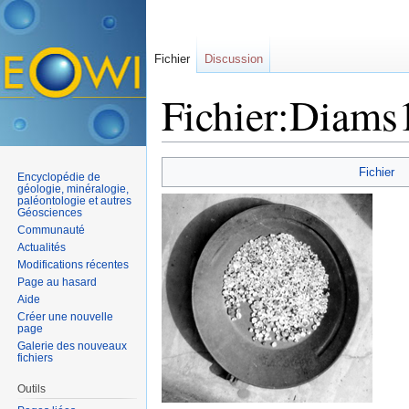
Fichier
Discussion
Fichier:Diams
Aller à :
navigation
,
rechercher
Fichier
Encyclopédie de
géologie, minéralogie,
paléontologie et autres
Géosciences
Communauté
Actualités
Modifications récentes
Page au hasard
Aide
Créer une nouvelle
page
Galerie des nouveaux
fichiers
Outils