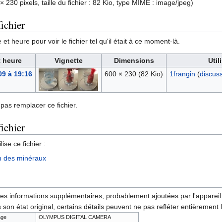
× 230 pixels, taille du fichier : 82 Kio, type MIME :
image/jpeg
)
ichier
et heure pour voir le fichier tel qu'il était à ce moment-là.
t heure
Vignette
Dimensions
Util
09 à 19:16
600 × 230
(82 Kio)
1frangin
(
discus
pas remplacer ce fichier.
fichier
ise ce fichier :
n des minéraux
des informations supplémentaires, probablement ajoutées par l'appareil p
 son état original, certains détails peuvent ne pas refléter entièrement 
age
OLYMPUS DIGITAL CAMERA