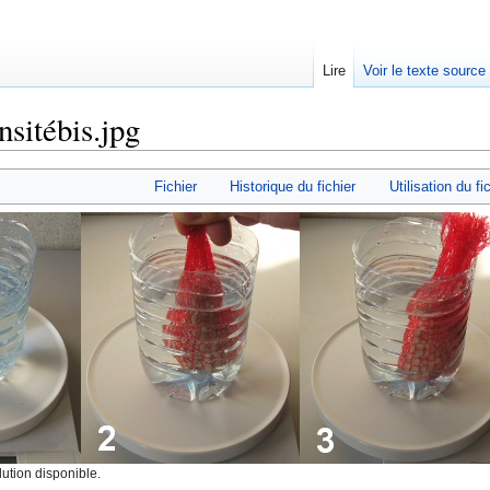
Lire
Voir le texte source
nsitébis.jpg
rechercher
Fichier
Historique du fichier
Utilisation du fi
ution disponible.