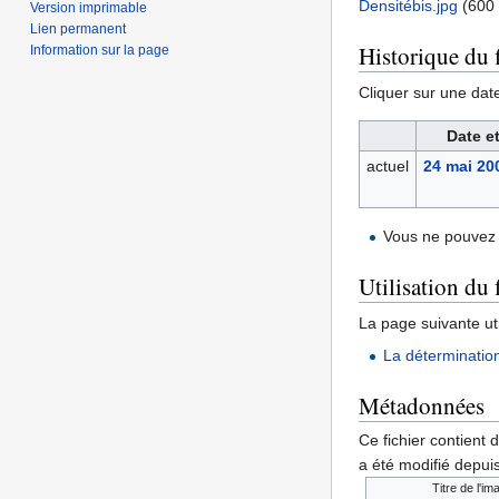
Densitébis.jpg
‎
(600 
Version imprimable
Lien permanent
Historique du f
Information sur la page
Cliquer sur une date 
Date e
actuel
24 mai 20
Vous ne pouvez 
Utilisation du 
La page suivante util
La déterminatio
Métadonnées
Ce fichier contient 
a été modifié depuis
Titre de l'im