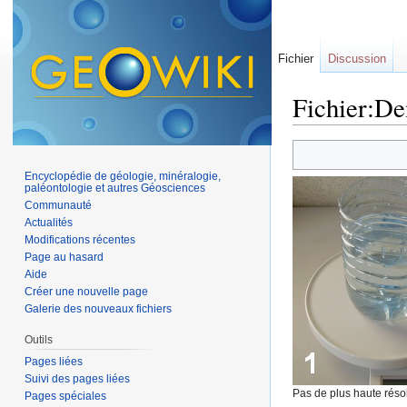
Fichier
Discussion
Fichier:De
Aller à :
navigation
,
Encyclopédie de géologie, minéralogie,
paléontologie et autres Géosciences
Communauté
Actualités
Modifications récentes
Page au hasard
Aide
Créer une nouvelle page
Galerie des nouveaux fichiers
Outils
Pages liées
Suivi des pages liées
Pas de plus haute résol
Pages spéciales