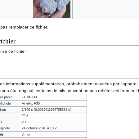
pas remplacer ce fichier.
fichier
ise ce fichier :
des informations supplémentaires, probablement ajoutées par l'appareil p
 son état original, certains détails peuvent ne pas refléter entièrement 
eil photo
FUJIFILM
il photo
FinePix F30
tion
1/340 s (0,0029411764705882 s)
f/2,8
SO
200
iginelle
24 octobre 2010 à 13:25
ale
8 mm