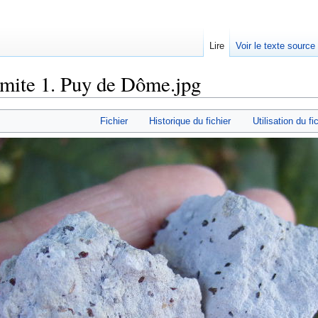
Lire
Voir le texte source
mite 1. Puy de Dôme.jpg
rechercher
Fichier
Historique du fichier
Utilisation du fi