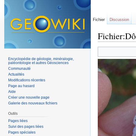
Fichier
Discussion
Fichier:Dô
Aller à :
navigation
,
Encyclopédie de géologie, minéralogie,
paléontologie et autres Géosciences
Communauté
Actualités
Modifications récentes
Page au hasard
Aide
Créer une nouvelle page
Galerie des nouveaux fichiers
Outils
Pages liées
Suivi des pages liées
Pages spéciales