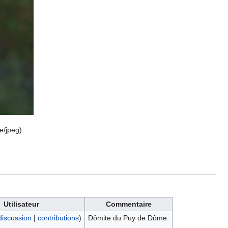
e/jpeg
)
Utilisateur
Commentaire
discussion
|
contributions
)
Dômite du Puy de Dôme.