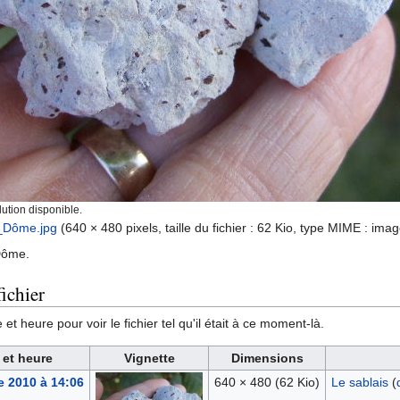
ution disponible.
_Dôme.jpg
‎
(640 × 480 pixels, taille du fichier : 62 Kio, type MIME :
imag
Dôme.
ichier
et heure pour voir le fichier tel qu'il était à ce moment-là.
 et heure
Vignette
Dimensions
e 2010 à 14:06
640 × 480
(62 Kio)
Le sablais
(