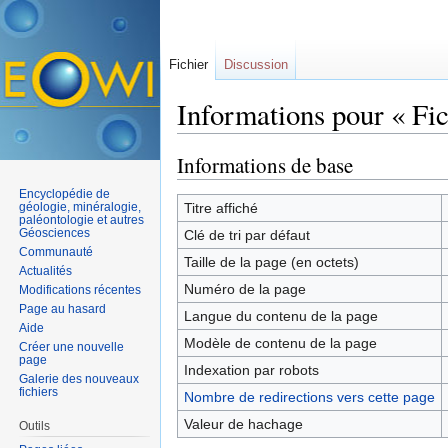
Fichier
Discussion
Informations pour « Fi
Aller à :
navigation
,
rechercher
Informations de base
Encyclopédie de
géologie, minéralogie,
Titre affiché
paléontologie et autres
Géosciences
Clé de tri par défaut
Communauté
Taille de la page (en octets)
Actualités
Numéro de la page
Modifications récentes
Page au hasard
Langue du contenu de la page
Aide
Modèle de contenu de la page
Créer une nouvelle
page
Indexation par robots
Galerie des nouveaux
fichiers
Nombre de redirections vers cette page
Valeur de hachage
Outils