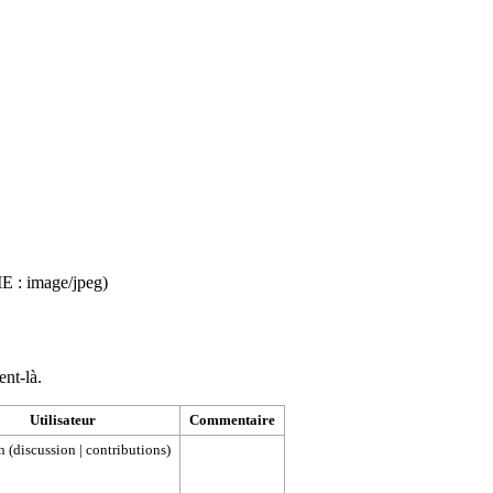
ME :
image/jpeg
)
ent-là.
Utilisateur
Commentaire
n
(
discussion
|
contributions
)