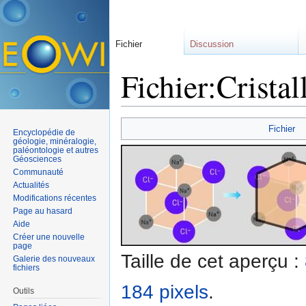
Fichier
Discussion
Fichier:Cristal
Aller à :
navigation
,
rechercher
Fichier
Encyclopédie de
géologie, minéralogie,
paléontologie et autres
Géosciences
Communauté
Actualités
Modifications récentes
Page au hasard
Aide
Créer une nouvelle
page
Taille de cet aperçu :
Galerie des nouveaux
fichiers
184 pixels
.
Outils